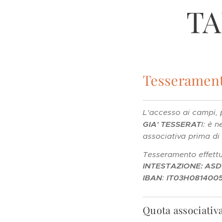
TA
Tesseramen
L'accesso ai campi, p
GIA' TESSERAT
I: è 
associativa prima d
Tesseramento effettu
INTESTAZIONE: ASD
IBAN
:
IT03H081400
Quota associati